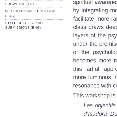
spiritual awarene
SHOWCASE (ENG)
by integrating m
INTERNATIONAL CHOREOLAB
(ENG)
facilitate more 
STYLE GUIDE FOR ALL
class draws deep
SUBMISSIONS (ENG)
layers of the ps
under the premis
of the psycholog
becomes more min
this artful ap
more luminous, r
resonance with c
This workshop is a
Les objectifs
d’Isadora D