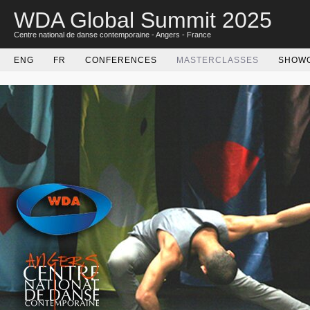
WDA Global Summit 2025
Centre national de danse contemporaine - Angers - France
ENG
FR
CONFERENCES
MASTERCLASSES
SHOW